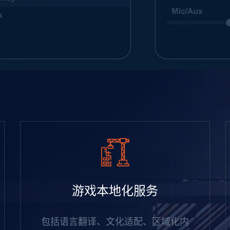
游戏本地化服务
包括语言翻译、文化适配、区域化内