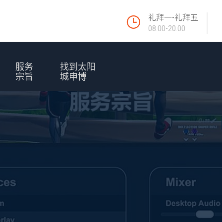
礼拜一-礼拜五
08.00-20.00
服务
找到太阳
宗旨
城申博