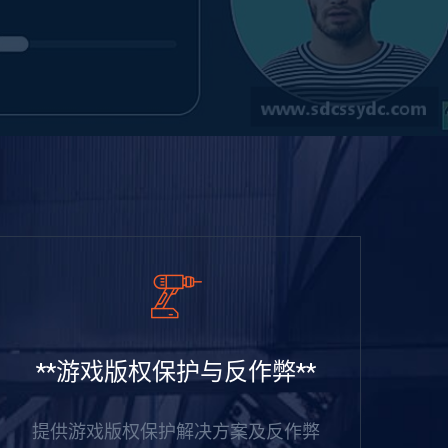
**游戏版权保护与反作弊**
提供游戏版权保护解决方案及反作弊