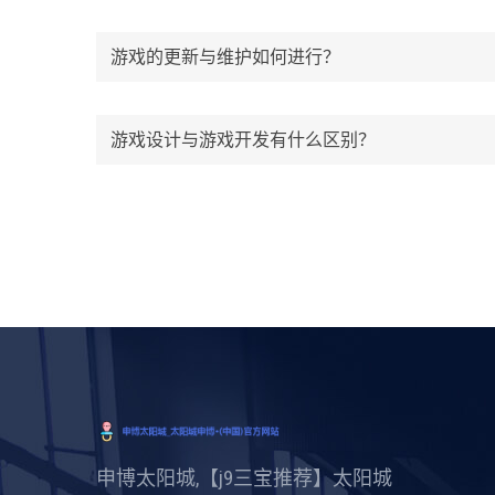
游戏的更新与维护如何进行？
游戏设计与游戏开发有什么区别？
申博太阳城,【j9三宝推荐】太阳城