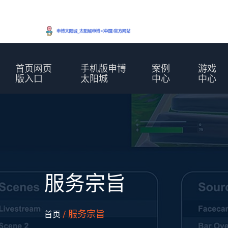
首页网页
手机版申博
案例
游戏
版入口
太阳城
中心
中心
服务宗旨
/ 服务宗旨
首页