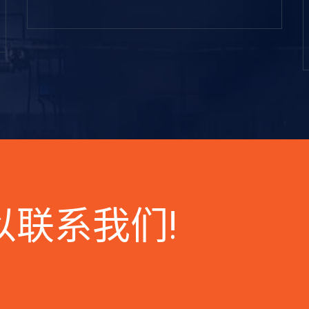
以联系我们!