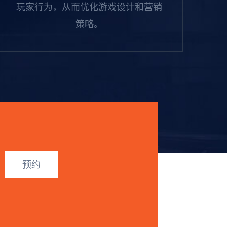
玩家行为，从而优化游戏设计和营销
策略。
预约