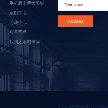
手机版申博太阳城
案例中心
Subscribe
游戏中心
服务宗旨
找到太阳城申博
申博太阳网站官方网站
申博